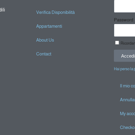
ili
Verifica Disponibilità
Password
Appartamenti
About Us
Ricorda
Contact
Accedi
Hai perso la
Il mio c
Annulla
My acc
Checko