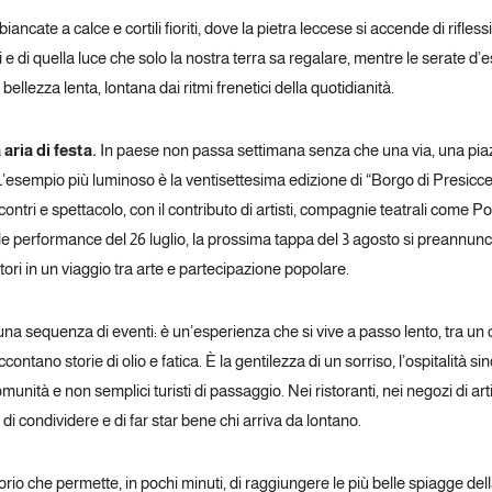
ancate a calce e cortili fioriti, dove la pietra leccese si accende di riflessi d
i e di quella luce che solo la nostra terra sa regalare, mentre le serate d
la bellezza lenta, lontana dai ritmi frenetici della quotidianità.
aria di festa.
In paese non passa settimana senza che una via, una piazz
. L’esempio più luminoso è la ventisettesima edizione di “Borgo di Presicc
 incontri e spettacolo, con il contributo di artisti, compagnie teatrali come 
elle performance del 26 luglio, la prossima tappa del 3 agosto si preannun
tori in un viaggio tra arte e partecipazione popolare.
na sequenza di eventi: è un’esperienza che si vive a passo lento, tra un ca
contano storie di olio e fatica. È la gentilezza di un sorriso, l’ospitalità si
ità e non semplici turisti di passaggio. Nei ristoranti, nei negozi di artig
ia di condividere e di far star bene chi arriva da lontano.
torio che permette, in pochi minuti, di raggiungere le più belle spiagge del