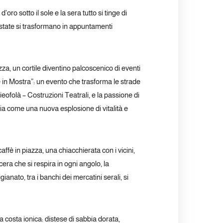
’oro sotto il sole e la sera tutto si tinge di
’estate si trasformano in appuntamenti
a, un cortile diventino palcoscenico di eventi
e in Mostra”: un evento che trasforma le strade
Poieofolà – Costruzioni Teatrali, e la passione di
cia come una nuova esplosione di vitalità e
ffè in piazza, una chiacchierata con i vicini,
ncera che si respira in ogni angolo, la
ianato, tra i banchi dei mercatini serali, si
la costa ionica: distese di sabbia dorata,