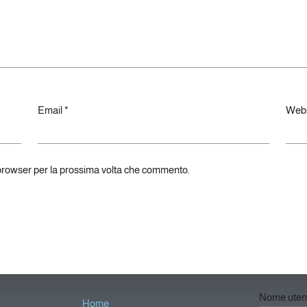
Email
*
Webs
 browser per la prossima volta che commento.
Nome utent
Home