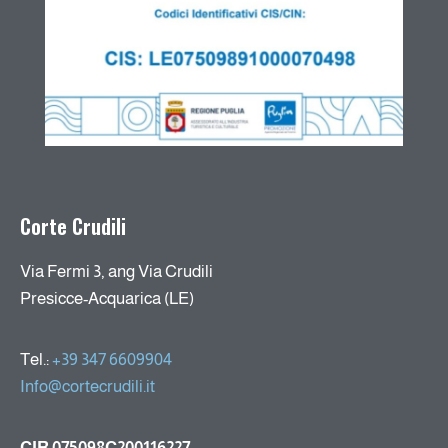
Corte Crudili
Via Fermi 3, ang Via Crudili
Presicce-Acquarica (LE)
Tel.:
+39 347 6609904
Info@cortecrudili.it
CIR 075098C200116227